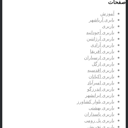
صفحات
آموزش
بابری آریاشهر
باربری
باربری آجودانیه
باربری آرژانتین
باربری آزادی
باربری آفریقا
باربری ارسباران
باربری ازگل
باربری اقدسیه
باربری اکباتان
باربری امیرآباد
باربری اندرزگو
باربری ایرانشهر
باربری بلوار کشاورز
باربری بهشتی
باربری پاسداران
باربری پل رومی
باربری تجریش