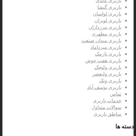
باربری گاندی
باربری گیشا
باربری لواسان
باربری لویزان
باربری مرزداران
باربری مطهری
باربری میدان صنعت
باربری میرداماد
باربری نارمک
باربری هفت حوض
باربری ولنجک
باربری ولیعصر
باربری ونک
باربری یوسف آباد
تماس
خدمات باربری
سوالات متداول
مناطق باربری
دسته ها